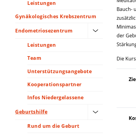
Meditati
Leistungen
Bauch- u
Gynäkologisches Krebszentrum
zusätzli
Minimass
Endometriosezentrum
der Gebu
Stärkun
Leistungen
Team
Die Kurs
Unterstützungsangebote
Zi
Kooperationspartner
Infos Niedergelassene
Geburtshilfe
Ko
Rund um die Geburt