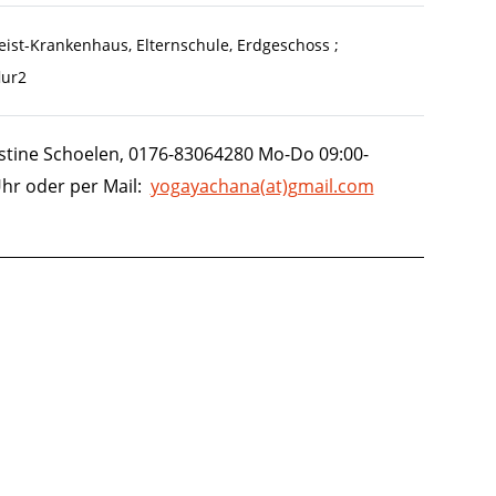
eist-Krankenhaus, Elternschule, Erdgeschoss ;
lur2
istine Schoelen, 0176-83064280 Mo-Do 09:00-
Uhr oder per Mail:
yogayachana(at)gmail.com