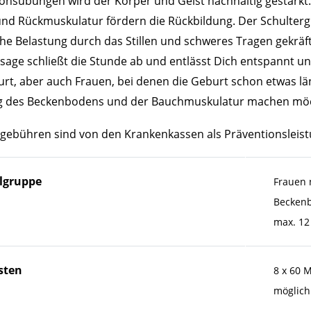
onsübungen wird der Körper und Geist nachhaltig gestärkt
nd Rückmuskulatur fördern die Rückbildung. Der Schulterg
che Belastung durch das Stillen und schweres Tragen gekräf
age schließt die Stunde ab und entlässt Dich entspannt und 
rt, aber auch Frauen, bei denen die Geburt schon etwas läng
g des Beckenbodens und der Bauchmuskulatur machen möcht
gebühren sind von den Krankenkassen als Präventionsleis
elgruppe
Frauen 
Becken
max. 12
sten
8 x 60 
möglich