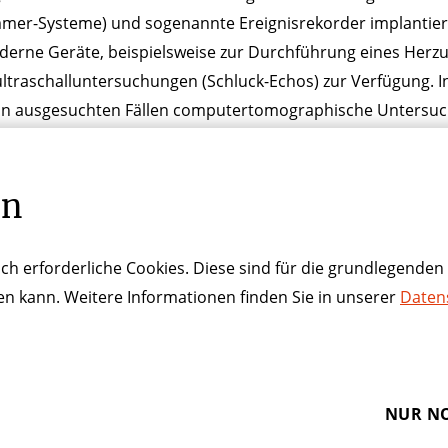
er-Systeme) und sogenannte Ereignisrekorder implantiert. 
rne Geräte, beispielsweise zur Durchführung eines Herzul
ltraschalluntersuchungen (Schluck-Echos) zur Verfügung. I
in ausgesuchten Fällen computertomographische Untersuc
Sollte eine Herzkatheteruntersuchung erforderlich sein, a
gischen Abteilung des Cellitinnen-Krankenhaus St. Vinzenz
en
s Cellitinnen-Krankenhaus Heilig Geist am Kölner Infarktmod
ch erforderliche Cookies. Diese sind für die grundlegenden 
ren kann. Weitere Informationen finden Sie in unserer
Daten
NUR NO
ftsfonds
Lieferkettensorgfaltspflichtengesetz
Impress