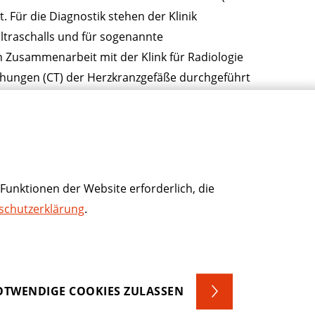
Für die Diagnostik stehen der Klinik
traschalls und für sogenannte
n Zusammenarbeit mit der Klink für Radiologie
hungen (CT) der Herzkranzgefäße durchgeführt
rbeiten wir eng in unserem Verbund mit der
 zusammen. Bei der Versorgung von Herzinfarkten
el teil.
Funktionen der Website erforderlich, die
schutzerklärung
.
TWENDIGE COOKIES ZULASSEN
um
Hinweisgeberschutzgesetz