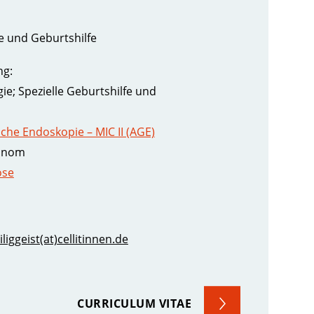
e und Geburtshilfe
ng:
e; Spezielle Geburtshilfe und
sche Endoskopie – MIC II (AGE)
zinom
ose
liggeist(at)cellitinnen.de
CURRICULUM VITAE