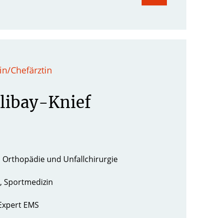
rin/Chefärztin
olibay-Knief
e, Orthopädie und Unfallchirurgie
e, Sportmedizin
 Expert EMS