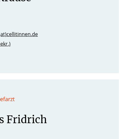
at)cellitinnen.de
ekr.)
efarzt
s Fridrich