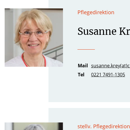
Pflegedirektion
Susanne K
Mail
susanne.krey(at)c
Tel
0221 7491-1305
stellv. Pflegedirektion