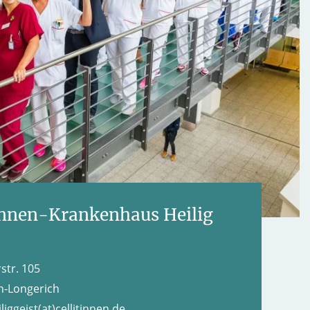
tinnen-Krankenhaus Heilig
str. 105
n-Longerich
liggeist(at)cellitinnen.de