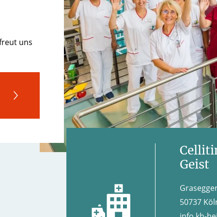
 freut uns
Celli
Geist
Grasegger
50737 Köl
info.kh-hei