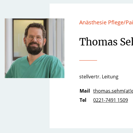
Anästhesie Pflege/Pa
Thomas S
stellvertr. Leitung
Mail
thomas.sehm(at)c
Tel
0221-7491 1509