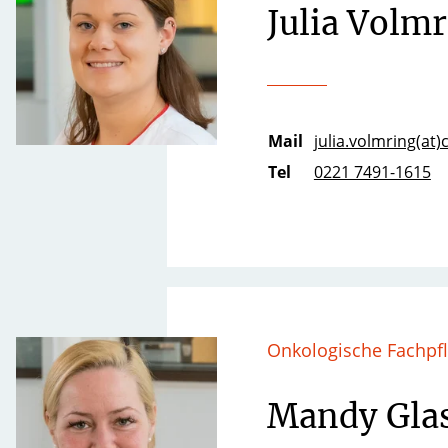
Julia Volm
Mail
julia.volmring(at)
Tel
0221 7491-1615
Onkologische Fachpf
Mandy Gla