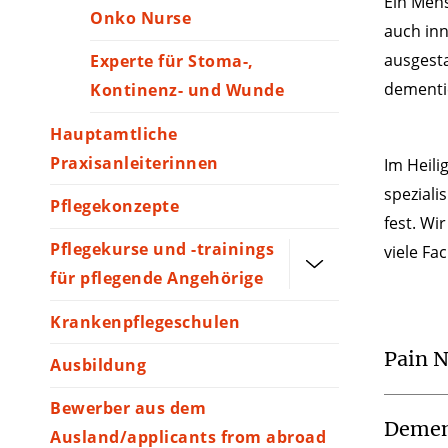
Ein Mens
Onko Nurse
auch inn
ausgesta
Experte für Stoma-,
dementie
Kontinenz- und Wunde
Hauptamtliche
Praxisanleiterinnen
Im Heili
speziali
Pflegekonzepte
fest. Wi
Pflegekurse und -trainings
viele Fa
für pflegende Angehörige
Krankenpflegeschulen
Pain 
Ausbildung
Bewerber aus dem
Demen
Ausland/applicants from abroad