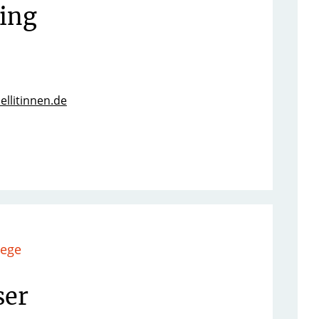
ring
cellitinnen.de
lege
ser