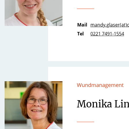
Mail
mandy.glaser(at)c
Tel
0221 7491-1554
Wundmanagement
Monika Li