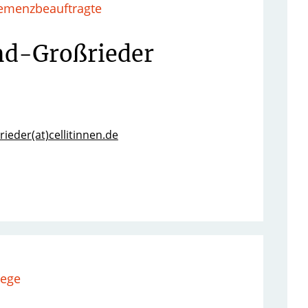
menzbeauftragte
and-Großrieder
rieder(at)cellitinnen.de
lege