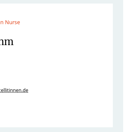
in Nurse
ehm
ellitinnen.de