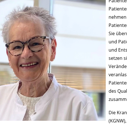
Patiente
Patiente
nehmen 
Patiente
Sie über
und Pati
und Ents
setzen s
Veränder
veranlas
Patiente
des Qua
zusamm
Die Kran
(KGNW),